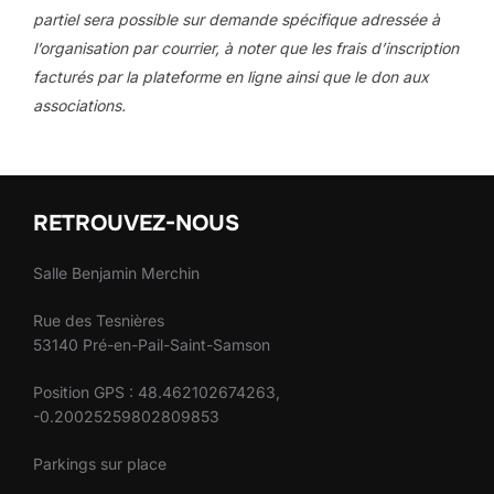
partiel sera possible sur demande spécifique adressée à
l’organisation par courrier, à noter que les frais d’inscription
facturés par la plateforme en ligne ainsi que le don aux
associations.
RETROUVEZ-NOUS
Salle Benjamin Merchin
Rue des Tesnières
53140 Pré-en-Pail-Saint-Samson
Position GPS : 48.462102674263,
-0.20025259802809853
Parkings sur place