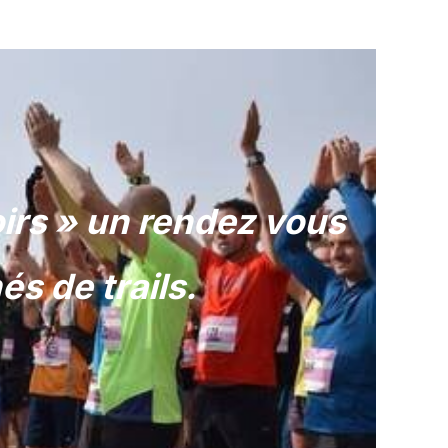
oirs » un rendez vous
s de trails.