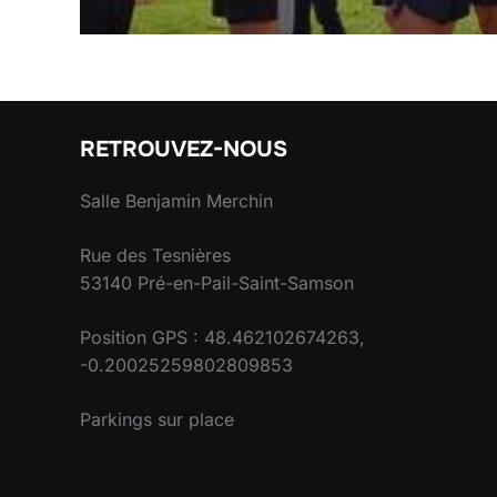
RETROUVEZ-NOUS
Salle Benjamin Merchin
Rue des Tesnières
53140 Pré-en-Pail-Saint-Samson
Position GPS : 48.462102674263,
-0.20025259802809853
Parkings sur place