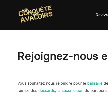
Aller
au
Revivr
contenu
Rejoignez-nous 
Vous souhaitez nous rejoindre pour le
balisage
de
remise des
dossards
, la
sécurisation
du parcours, 