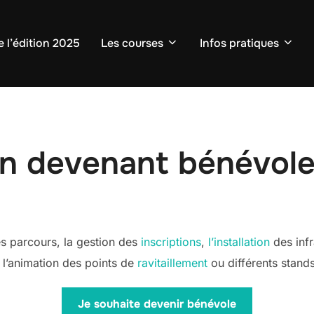
e l’édition 2025
Les courses
Infos pratiques
en devenant bénévol
s parcours, la gestion des
inscriptions
,
l’installation
des infr
l’animation des points de
ravitaillement
ou différents stand
Je souhaite devenir bénévole