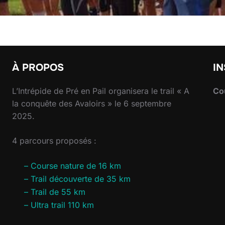
À PROPOS
IN
L’Intrépide de Pré en Pail organisera le trail « A
Co
la conquête des Avaloirs » le 6 septembre
2025.
4 parcours proposés :
– Course nature de 16 km
– Trail découverte de 35 km
– Trail de 55 km
– Ultra trail 110 km