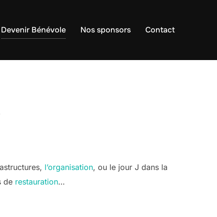
Devenir Bénévole
Nos sponsors
Contact
e
astructures,
l’organisation
, ou le jour J dans la
s de
restauration
…