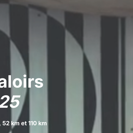
aloirs
025
, 52 km et 110 km